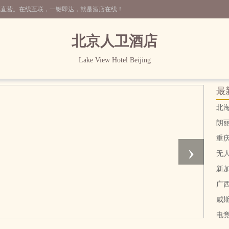
非直营。在线互联，一键即达，就是酒店在线！
北京人卫酒店
Lake View Hotel Beijing
最
北
朗
重
›
无
新
广
威
电