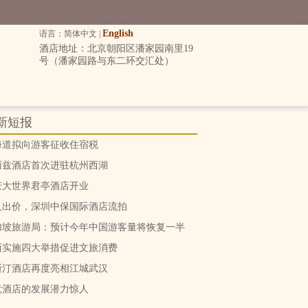
English
语言：简体中文 |
酒店地址：北京朝阳区潘家园南里19
号（潘家园路与东二环交汇处）
新短报
海道拟向游客征收住宿税
丽兹酒店首次进驻杭州西湖
庆大世界君亭酒店开业
人出价，深圳中保国际酒店流拍
加坡旅游局：预计今年中国游客量将恢复一半
西实施四大举措促进文旅消费
斯汀酒店再度亮相江城武汉
竞酒店的发展潜力惊人