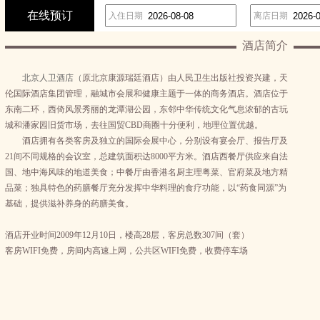
在线预订
入住日期
离店日期
酒店简介
北京人卫酒店（
原北京康源瑞廷酒店）由人民卫生出版社投资兴建，天
伦国际酒店集团管理，融城市会展和健康主题于一体的商务酒店。酒店位于
东南二环，西倚风景秀丽的龙潭湖公园，东邻中华传统文化气息浓郁的古玩
城和潘家园旧货市场，去往国贸CBD商圈十分便利，地理位置优越。
酒店拥有各类客房及独立的国际会展中心，分别设有宴会厅、报告厅及
21间不同规格的会议室，总建筑面积达8000平方米。酒店西餐厅供应来自法
国、地中海风味的地道美食；中餐厅由香港名厨主理粤菜、官府菜及地方精
品菜；独具特色的药膳餐厅充分发挥中华料理的食疗功能，以“药食同源”为
基础，提供滋补养身的药膳美食。
酒店开业时间2009年12月10日，楼高28层，客房总数307间（套）
客房WIFI免费，房间内高速上网，公共区WIFI免费，收费停车场